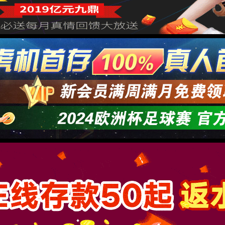
国家标准·参编单位
产品线齐全·销售网
法律声明
联系我们
订阅我们消
项目案例
服务支持
商业地产
营销网络
医疗卫生
合作加盟
品牌相关网
酒店娱乐
投诉与建
移动端