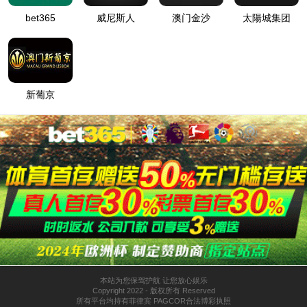
首页
关于
技术支持
COPYRIGHT©2018 麦
研品牌策划（上海）有
Home
About
Report Error
限公司 版权所有 / 沪
National free service hotline:
ICP备 沪公网安备
400-9210-146
110108401182号